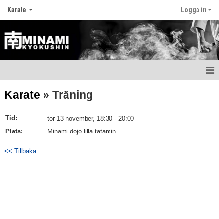
Karate
Logga in
Hem
Karate
» Träning
Nyheter
Tid:
tor 13 november, 18:30 - 20:00
Att träna karate
Plats:
Minami dojo lilla tatamin
Utrustning och skydd
<< Tillbaka
Träningstider och läger
Att gradera
Huvudtränare