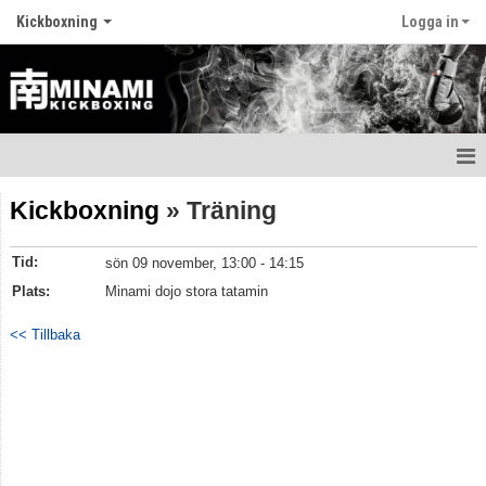
Kickboxning
Logga in
Hem
Kickboxning
» Träning
Träningstider
Tid:
sön 09 november, 13:00 - 14:15
Utrustning och skydd
Plats:
Minami dojo stora tatamin
Huvudtränare
<< Tillbaka
Tävlingsgruppen
Kickboxningens historia
Bildgalleri