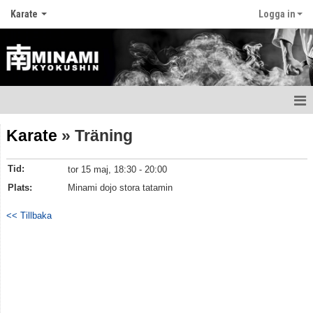
Karate
Logga in
Hem
Karate
» Träning
Nyheter
Tid:
tor 15 maj, 18:30 - 20:00
Att träna karate
Plats:
Minami dojo stora tatamin
Utrustning och skydd
<< Tillbaka
Träningstider och läger
Att gradera
Huvudtränare