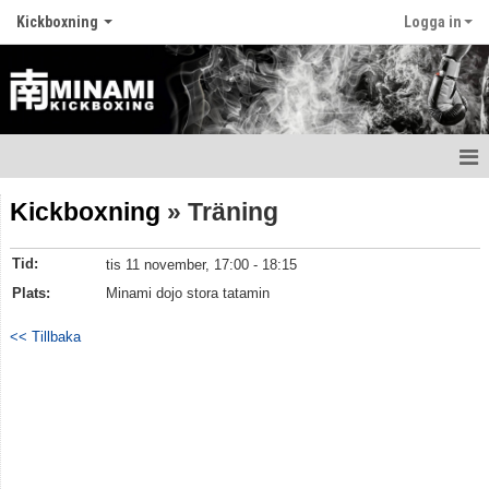
Kickboxning
Logga in
Hem
Kickboxning
» Träning
Träningstider
Tid:
tis 11 november, 17:00 - 18:15
Utrustning och skydd
Plats:
Minami dojo stora tatamin
Huvudtränare
<< Tillbaka
Tävlingsgruppen
Kickboxningens historia
Bildgalleri