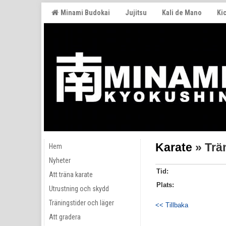
Minami Budokai
Jujitsu
Kali de Mano
Ki
Karate
» Trä
Hem
Nyheter
Tid:
Att träna karate
Plats:
Utrustning och skydd
Träningstider och läger
<< Tillbaka
Att gradera