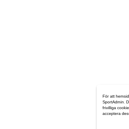
För att hemsid
SportAdmin. D
frivilliga cooki
acceptera des
Anpassa dina 