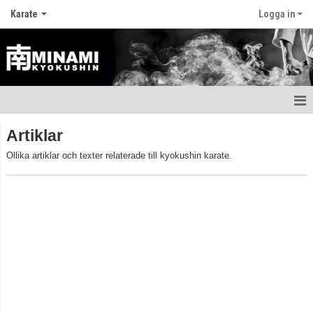
Karate
Logga in
Hem
Artiklar
Nyheter
Ollika artiklar och texter relaterade till kyokushin karate.
Att träna karate
Utrustning och skydd
Träningstider och läger
Att gradera
Huvudtränare