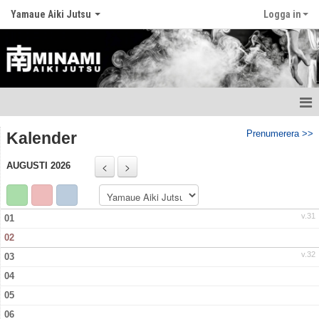
Yamaue Aiki Jutsu
Logga in
Hem
Prenumerera >>
Kalender
Nyheter
AUGUSTI 2026
Kalender
v.31
01
Instruktörer
02
IBU
v.32
03
04
Träningstider
05
06