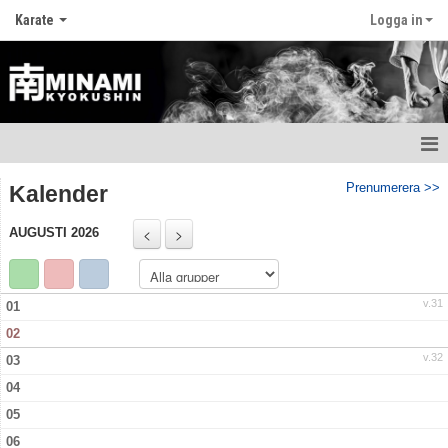
Karate
Logga in
Hem
Prenumerera >>
Kalender
Nyheter
AUGUSTI 2026
Att träna karate
v.31
01
Utrustning och skydd
02
Träningstider och läger
v.32
03
04
Att gradera
05
Huvudtränare
06